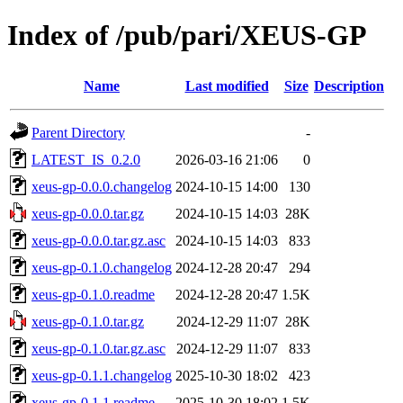
Index of /pub/pari/XEUS-GP
Name
Last modified
Size
Description
Parent Directory
-
LATEST_IS_0.2.0
2026-03-16 21:06
0
xeus-gp-0.0.0.changelog
2024-10-15 14:00
130
xeus-gp-0.0.0.tar.gz
2024-10-15 14:03
28K
xeus-gp-0.0.0.tar.gz.asc
2024-10-15 14:03
833
xeus-gp-0.1.0.changelog
2024-12-28 20:47
294
xeus-gp-0.1.0.readme
2024-12-28 20:47
1.5K
xeus-gp-0.1.0.tar.gz
2024-12-29 11:07
28K
xeus-gp-0.1.0.tar.gz.asc
2024-12-29 11:07
833
xeus-gp-0.1.1.changelog
2025-10-30 18:02
423
xeus-gp-0.1.1.readme
2025-10-30 18:02
1.5K