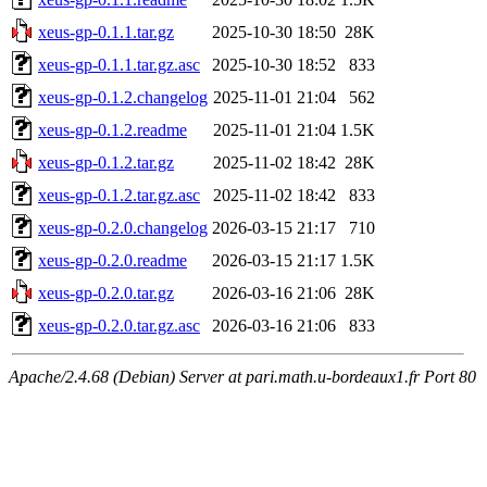
xeus-gp-0.1.1.tar.gz
2025-10-30 18:50
28K
xeus-gp-0.1.1.tar.gz.asc
2025-10-30 18:52
833
xeus-gp-0.1.2.changelog
2025-11-01 21:04
562
xeus-gp-0.1.2.readme
2025-11-01 21:04
1.5K
xeus-gp-0.1.2.tar.gz
2025-11-02 18:42
28K
xeus-gp-0.1.2.tar.gz.asc
2025-11-02 18:42
833
xeus-gp-0.2.0.changelog
2026-03-15 21:17
710
xeus-gp-0.2.0.readme
2026-03-15 21:17
1.5K
xeus-gp-0.2.0.tar.gz
2026-03-16 21:06
28K
xeus-gp-0.2.0.tar.gz.asc
2026-03-16 21:06
833
Apache/2.4.68 (Debian) Server at pari.math.u-bordeaux1.fr Port 80